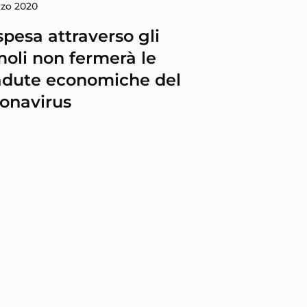
rzo 2020
spesa attraverso gli
moli non fermerà le
adute economiche del
onavirus