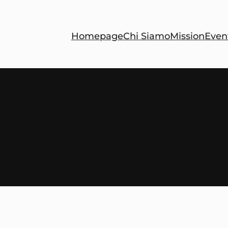
Homepage
Chi Siamo
Mission
Even
g:
Capitalismo