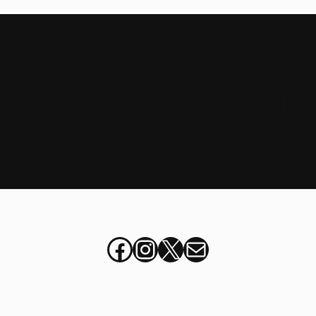
Search for an article
Facebook
Instagram
X
italia@stu
Copyright 2025 – Non Profit FSE theme