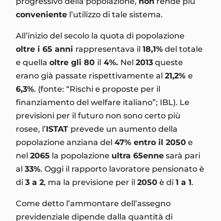
progressivo della popolazione,
non
rende più
conveniente
l’utilizzo di tale sistema.
All’inizio del secolo la quota di popolazione
oltre i 65 anni
rappresentava il
18,1%
del totale
e quella
oltre gli 80
il
4%.
Nel
2013
queste
erano già passate rispettivamente al
21,2%
e
6,3%
. (fonte: “Rischi e proposte per il
finanziamento del welfare italiano”; IBL). Le
previsioni per il futuro non sono certo più
rosee, l’
ISTAT
prevede un aumento della
popolazione anziana del
47% entro il 2050
e
nel
2065
la popolazione
ultra 65enne
sarà pari
al
33%
. Oggi il rapporto lavoratore pensionato è
di
3 a 2
, ma la previsione per il
2050
è di
1 a 1
.
Come detto l’ammontare dell’assegno
previdenziale dipende dalla quantità di