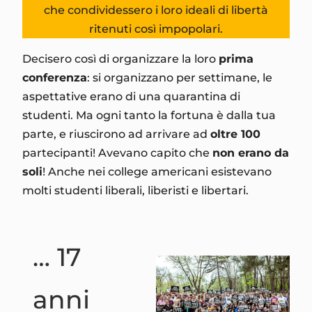
che condividessero i loro ideali di libertà
ritenuti così impopolari.
Decisero così di organizzare la loro
prima
conferenza
: si organizzano per settimane, le
aspettative erano di una quarantina di
studenti. Ma ogni tanto la fortuna è dalla tua
parte, e riuscirono ad arrivare ad
oltre 100
partecipanti! Avevano capito che
non erano da
soli
! Anche nei college americani esistevano
molti studenti liberali, liberisti e libertari.
… 17
anni