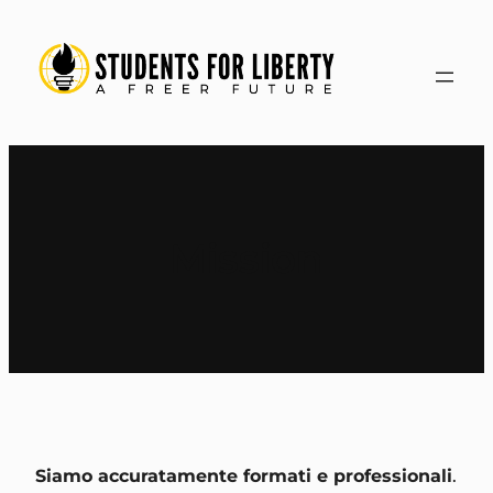
Vai
al
contenuto
Mission
Siamo accuratamente formati e professionali
.