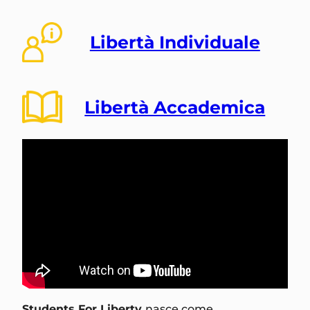
Libertà Individuale
Libertà Accademica
Students For Liberty
nasce come