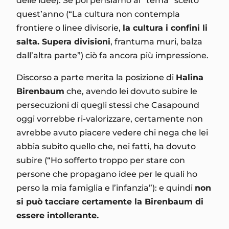
delle idee). Se poi pensiamo al “tema” scelto
quest’anno (“La cultura non contempla
frontiere o linee divisorie,
la cultura i confini li
salta. Supera divisioni
, frantuma muri, balza
dall’altra parte”) ciò fa ancora più impressione.
Discorso a parte merita la posizione di
Halina
Birenbaum
che, avendo lei dovuto subire le
persecuzioni di quegli stessi che Casapound
oggi vorrebbe ri-valorizzare, certamente non
avrebbe avuto piacere vedere chi nega che lei
abbia subito quello che, nei fatti, ha dovuto
subire (“Ho sofferto troppo per stare con
persone che propagano idee per le quali ho
perso la mia famiglia e l’infanzia”): e quindi
non
si può tacciare certamente la Birenbaum di
essere intollerante.