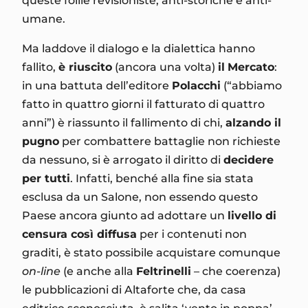
queste follie revisioniste, anti-storiche e anti-
umane.
Ma laddove il dialogo e la dialettica hanno
fallito,
è riuscito
(ancora una volta)
il
Mercato
:
in una battuta dell’editore
Polacchi
(“abbiamo
fatto in quattro giorni il fatturato di quattro
anni”) è riassunto il fallimento di chi,
alzando il
pugno
per combattere battaglie non richieste
da nessuno, si è arrogato il diritto di
decidere
per tutti
. Infatti, benché alla fine sia stata
esclusa da un Salone, non essendo questo
Paese ancora giunto ad adottare un
livello di
censura così diffusa
per i contenuti non
graditi, è stato possibile acquistare comunque
on-line
(e anche alla
Feltrinelli
– che coerenza)
le pubblicazioni di Altaforte che, da casa