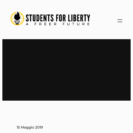
Vai
al
contenuto
Tag:
Altaforte
15 Maggio 2019