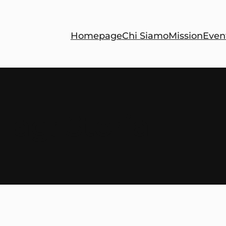
Homepage
Chi Siamo
Mission
Even
Tag:
Storia