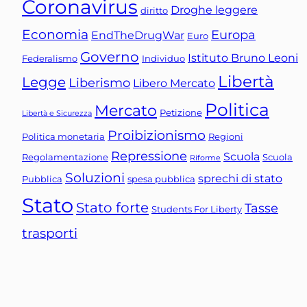
Coronavirus
Droghe leggere
diritto
Economia
Europa
EndTheDrugWar
Euro
Governo
Istituto Bruno Leoni
Federalismo
Individuo
Libertà
Legge
Liberismo
Libero Mercato
Politica
Mercato
Petizione
Libertà e Sicurezza
Proibizionismo
Politica monetaria
Regioni
Repressione
Scuola
Regolamentazione
Scuola
Riforme
Soluzioni
sprechi di stato
Pubblica
spesa pubblica
Stato
Stato forte
Tasse
Students For Liberty
trasporti