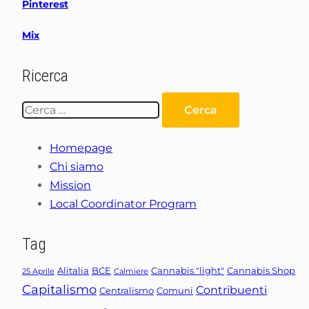
Pinterest
Mix
Ricerca
Ricerca
per:
Homepage
Chi siamo
Mission
Local Coordinator Program
Tag
Alitalia
BCE
Cannabis "light"
Cannabis Shop
25 Aprile
Calmiere
Capitalismo
Contribuenti
Centralismo
Comuni