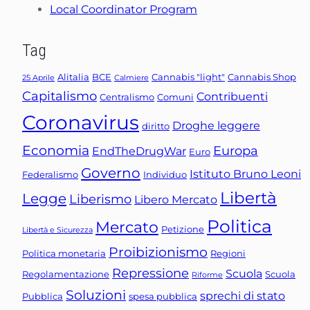
Local Coordinator Program
Tag
Alitalia
BCE
Cannabis "light"
Cannabis Shop
25 Aprile
Calmiere
Capitalismo
Contribuenti
Centralismo
Comuni
Coronavirus
Droghe leggere
diritto
Economia
Europa
EndTheDrugWar
Euro
Governo
Istituto Bruno Leoni
Federalismo
Individuo
Libertà
Legge
Liberismo
Libero Mercato
Politica
Mercato
Petizione
Libertà e Sicurezza
Proibizionismo
Politica monetaria
Regioni
Repressione
Scuola
Regolamentazione
Scuola
Riforme
Soluzioni
sprechi di stato
Pubblica
spesa pubblica