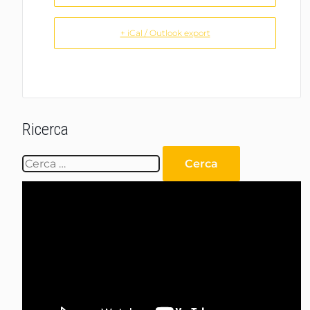
+ iCal / Outlook export
Ricerca
Ricerca
per:
Video
Player