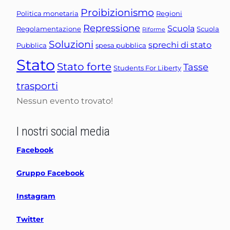
Proibizionismo
Politica monetaria
Regioni
Repressione
Scuola
Regolamentazione
Scuola
Riforme
Soluzioni
sprechi di stato
Pubblica
spesa pubblica
Stato
Stato forte
Tasse
Students For Liberty
trasporti
Nessun evento trovato!
I nostri social media
Facebook
Gruppo Facebook
Instagram
Twitter