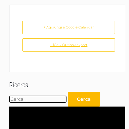
+ Aggiungi a Google Calendar
+ iCal / Outlook export
Ricerca
Ricerca
per:
Video
Player