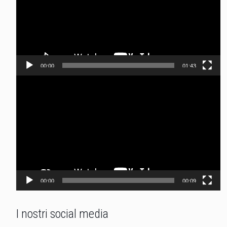
00:00
01:43
Video
Player
00:00
00:09
I nostri social media