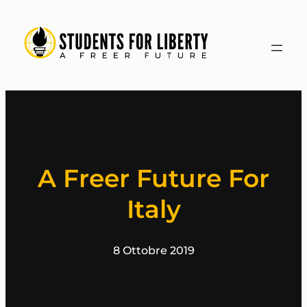
Vai
al
contenuto
A Freer Future For
Italy
8 Ottobre 2019