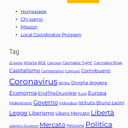
Homepage
Chi siamo
Mission
Local Coordinator Program
Tag
Alitalia
BCE
Cannabis "light"
Cannabis Shop
25 Aprile
Calmiere
Capitalismo
Contribuenti
Centralismo
Comuni
Coronavirus
Droghe leggere
diritto
Economia
Europa
EndTheDrugWar
Euro
Governo
Istituto Bruno Leoni
Federalismo
Individuo
Libertà
Legge
Liberismo
Libero Mercato
Politica
Mercato
Petizione
Libertà e Sicurezza