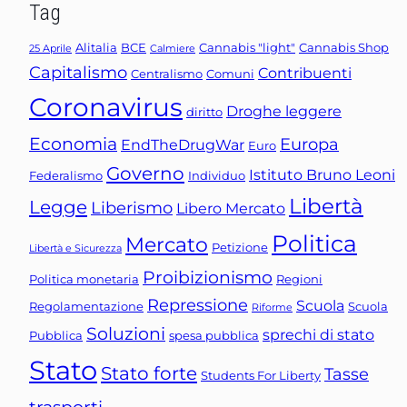
Tag
Alitalia
BCE
Cannabis "light"
Cannabis Shop
25 Aprile
Calmiere
Capitalismo
Contribuenti
Centralismo
Comuni
Coronavirus
Droghe leggere
diritto
Economia
Europa
EndTheDrugWar
Euro
Governo
Istituto Bruno Leoni
Federalismo
Individuo
Libertà
Legge
Liberismo
Libero Mercato
Politica
Mercato
Petizione
Libertà e Sicurezza
Proibizionismo
Politica monetaria
Regioni
Repressione
Scuola
Regolamentazione
Scuola
Riforme
Soluzioni
sprechi di stato
Pubblica
spesa pubblica
Stato
Stato forte
Tasse
Students For Liberty