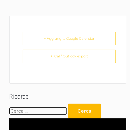
+ Aggiungi a Google Calendar
+ iCal / Outlook export
Ricerca
Ricerca
per:
Video
Player