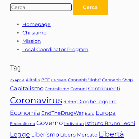
Ricerca
per:
Homepage
Chi siamo
Mission
Local Coordinator Program
Tag
Alitalia
BCE
Cannabis "light"
Cannabis Shop
25 Aprile
Calmiere
Capitalismo
Contribuenti
Centralismo
Comuni
Coronavirus
Droghe leggere
diritto
Economia
Europa
EndTheDrugWar
Euro
Governo
Istituto Bruno Leoni
Federalismo
Individuo
Libertà
Legge
Liberismo
Libero Mercato