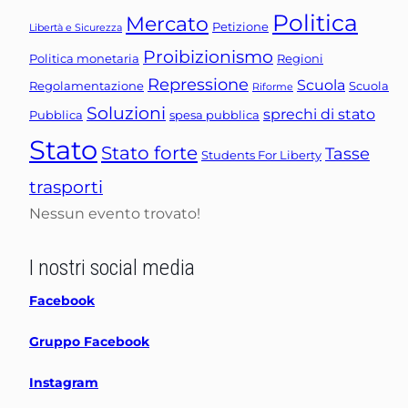
Politica
Mercato
Petizione
Libertà e Sicurezza
Proibizionismo
Politica monetaria
Regioni
Repressione
Scuola
Regolamentazione
Scuola
Riforme
Soluzioni
sprechi di stato
Pubblica
spesa pubblica
Stato
Stato forte
Tasse
Students For Liberty
trasporti
Nessun evento trovato!
I nostri social media
Facebook
Gruppo Facebook
Instagram