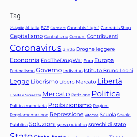
Tag
Alitalia
BCE
Cannabis "light"
Cannabis Shop
25 Aprile
Calmiere
Capitalismo
Contribuenti
Centralismo
Comuni
Coronavirus
Droghe leggere
diritto
Economia
Europa
EndTheDrugWar
Euro
Governo
Istituto Bruno Leoni
Federalismo
Individuo
Libertà
Legge
Liberismo
Libero Mercato
Politica
Mercato
Petizione
Libertà e Sicurezza
Proibizionismo
Politica monetaria
Regioni
Repressione
Scuola
Regolamentazione
Scuola
Riforme
Soluzioni
sprechi di stato
Pubblica
spesa pubblica
Stato