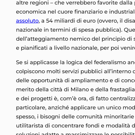
altre regioni – che verrebbero favorite dall
economica nel cuore finanziario e industriale
assoluto
, a 54 miliardi di euro (ovvero, il di
nazionale in termini di spesa pubblica). Qu
dell’atteggiamento nemico del principio di sus
e pianificati a livello nazionale, per poi veni
Se si applicasse la logica del federalismo an
colpiscono molti servizi pubblici all’interno
delle opportunità di ampliamento e di conces
merito della città di Milano e della frastagl
e dei progetti è, com’è ora, di fatto centraliz
particolare, anziché applicare un unico model
spesso, i bisogni delle comunità minoritarie 
utilitarista di concentrare fondi e modalità
soluzioni adatte a massimizzare le possibilit