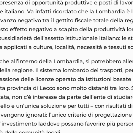
a presenza di opportunità produttive e posti di la
 italiano. Va infatti ricordato che la Lombardia è 
savanzo negativo tra il gettito fiscale totale della r
esto effetto negativo a scapito della produttività
sidiarietà dell’assetto istituzionale italiano: le st
re applicati a culture, località, necessità e tessuti s
che all’interno della Lombardia, si potrebbero alle
 della regione. Il sistema lombardo dei trasporti, 
sione delle licenze operato da istituzioni basate s
iata provincia di Lecco sono molto distanti tra lor
zata, non c’è interesse da parte dell’ente di studiar
lo e un’unica soluzione per tutti – con risultati d
vengono ignorati: l’unico criterio di progettazione
 d’investimento laddove possano favorire più person
à delle comunità locali.