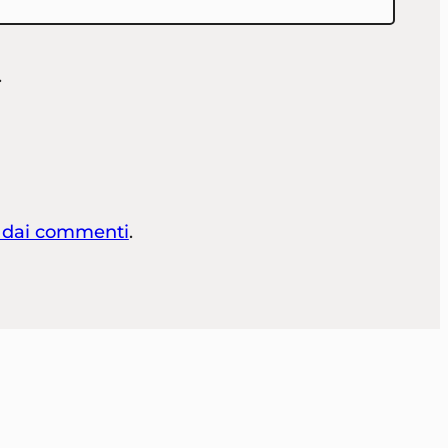
.
i dai commenti
.
dentsforliberty.org