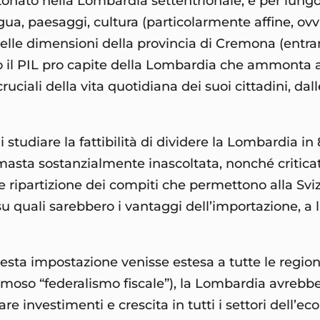
stonato nella Lombardia settentrionale, e per lungo
gua, paesaggi, cultura (particolarmente affine, ovv
delle dimensioni della provincia di Cremona (entr
o il PIL pro capite della Lombardia che ammonta a
iali della vita quotidiana dei suoi cittadini, dalle
di studiare la fattibilità di dividere la Lombardia 
rimasta sostanzialmente inascoltata, nonché criti
 e ripartizione dei compiti che permettono alla Sviz
su quali sarebbero i vantaggi dell’importazione, a 
questa impostazione venisse estesa a tutte le regio
 famoso “federalismo fiscale”), la Lombardia avreb
e investimenti e crescita in tutti i settori dell’e