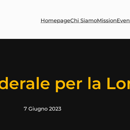
Homepage
Chi Siamo
Mission
Even
derale per la L
7 Giugno 2023