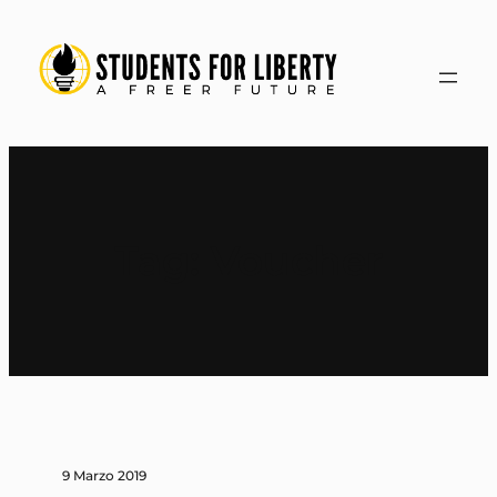
Vai
al
contenuto
Tag:
Voucher
9 Marzo 2019