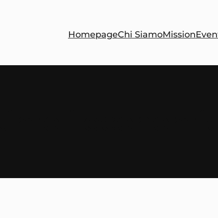
Homepage
Chi Siamo
Mission
Even
timoli economic