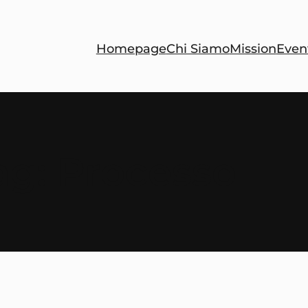
Homepage
Chi Siamo
Mission
Even
ag:
Processo