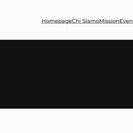
Homepage
Chi Siamo
Mission
Even
:
Neoliberismo