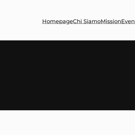
Homepage
Chi Siamo
Mission
Even
riana Mazzuca