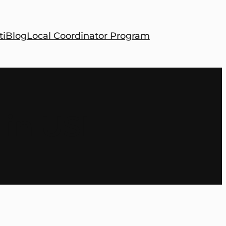
ti
Blog
Local Coordinator Program
 in USI