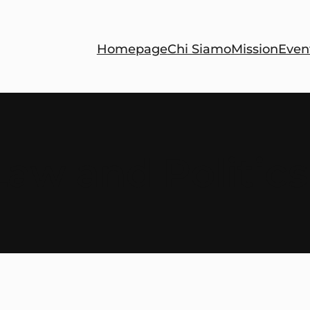
Homepage
Chi Siamo
Mission
Even
aw and Politics