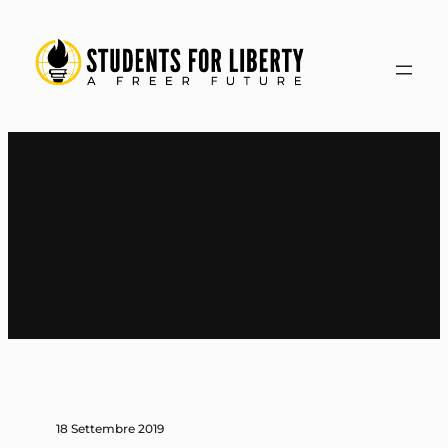
Vai
al
contenuto
Tag:
Liberales Institut
18 Settembre 2019