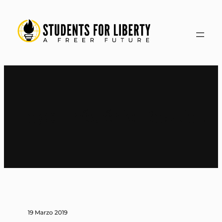
Vai
al
contenuto
Tag:
Frédéric Bastiat
19 Marzo 2019