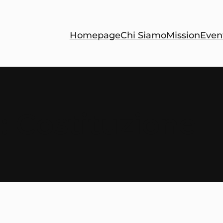
Homepage
Chi Siamo
Mission
Even
:
Costituzione