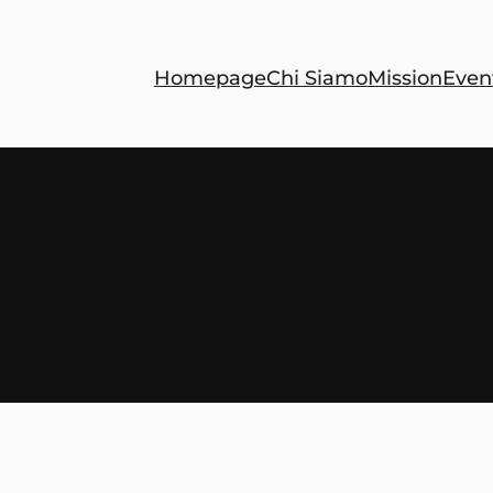
Homepage
Chi Siamo
Mission
Even
mpi di detenzi