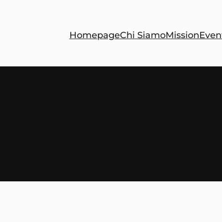
Homepage
Chi Siamo
Mission
Even
ag:
Aeroporti